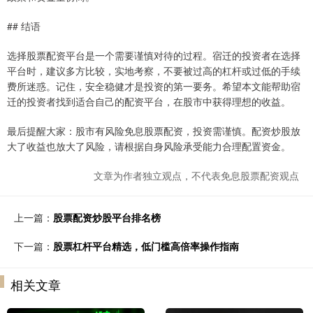
## 结语
选择股票配资平台是一个需要谨慎对待的过程。宿迁的投资者在选择
平台时，建议多方比较，实地考察，不要被过高的杠杆或过低的手续
费所迷惑。记住，安全稳健才是投资的第一要务。希望本文能帮助宿
迁的投资者找到适合自己的配资平台，在股市中获得理想的收益。
最后提醒大家：股市有风险免息股票配资，投资需谨慎。配资炒股放
大了收益也放大了风险，请根据自身风险承受能力合理配置资金。
文章为作者独立观点，不代表免息股票配资观点
上一篇：
股票配资炒股平台排名榜
下一篇：
股票杠杆平台精选，低门槛高倍率操作指南
相关文章