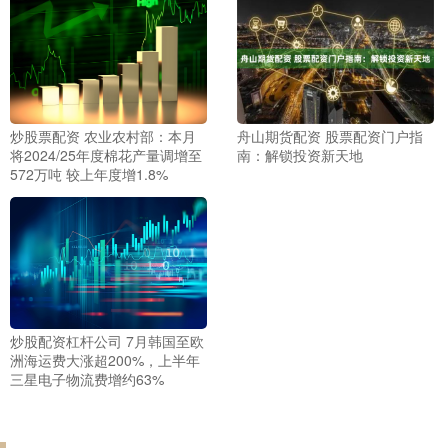
炒股票配资 农业农村部：本月
舟山期货配资 股票配资门户指
将2024/25年度棉花产量调增至
南：解锁投资新天地
572万吨 较上年度增1.8%
炒股配资杠杆公司 7月韩国至欧
洲海运费大涨超200%，上半年
三星电子物流费增约63%