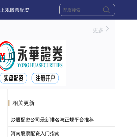
正规股票配资
更多
相关更新
炒股配资公司最新排名与正规平台推荐
河南股票配资入门指南