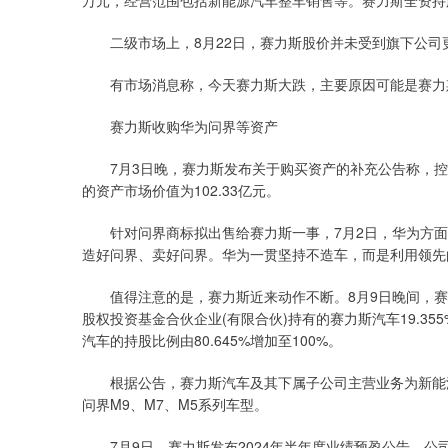
万元，经营范围包括新能源汽车整车销售等。赛力斯全资持股
二级市场上，8月22日，赛力斯股价并未受到旗下公司更名
有市场消息称，今天赛力斯大跌，主要原因可能是赛力斯
赛力斯收购华为问界等资产
7月3日晚，赛力斯发布关于购买资产的补充公告称，控股
的资产市场价值为102.33亿元。
针对问界商标拟出售给赛力斯一事，7月2日，华为方面
造好问界、卖好问界。华为一贯坚持不造车，而是利用领先
值得注意的是，赛力斯近来动作不断。8月9日晚间，赛
股权投资基金合伙企业(有限合伙)持有的赛力斯汽车19.35
汽车的持股比例由80.645%增加至100%。
根据公告，赛力斯汽车及其下属子公司主营业务为新能源汽
问界M9、M7、M5系列车型。
7月9日，赛力斯发布2024年半年度业绩预盈公告，公司预计