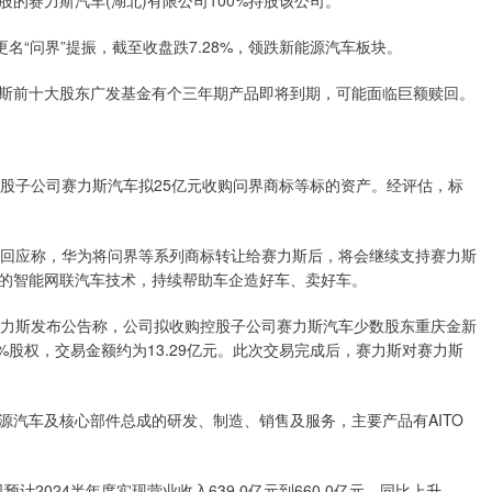
的赛力斯汽车(湖北)有限公司100%持股该公司。
“问界”提振，截至收盘跌7.28%，领跌新能源汽车板块。
前十大股东广发基金有个三年期产品即将到期，可能面临巨额赎回。
子公司赛力斯汽车拟25亿元收购问界商标等标的资产。经评估，标
回应称，华为将问界等系列商标转让给赛力斯后，将会继续支持赛力斯
的智能网联汽车技术，持续帮助车企造好车、卖好车。
力斯发布公告称，公司拟收购控股子公司赛力斯汽车少数股东重庆金新
5%股权，交易金额约为13.29亿元。此次交易完成后，赛力斯对赛力斯
车及核心部件总成的研发、制造、销售及服务，主要产品有AITO
2024半年度实现营业收入639.0亿元到660.0亿元，同比上升