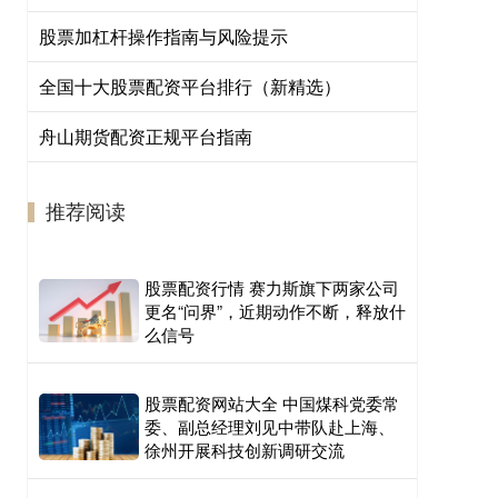
股票加杠杆操作指南与风险提示
全国十大股票配资平台排行（新精选）
舟山期货配资正规平台指南
推荐阅读
股票配资行情 赛力斯旗下两家公司
更名“问界”，近期动作不断，释放什
么信号
股票配资网站大全 中国煤科党委常
委、副总经理刘见中带队赴上海、
徐州开展科技创新调研交流