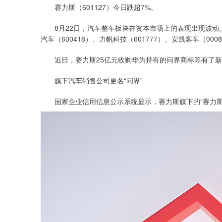
赛力斯（601127）今日跌超7%。
8月22日，汽车整车板块在资本市场上的表现出现波动。截至
汽车（600418）、力帆科技（601777）、安凯客车（00
近日，赛力斯25亿元收购华为持有的问界商标等有了新进
旗下汽车销售公司更名“问界”
国家企业信用信息公示系统显示，赛力斯旗下的“赛力斯汽