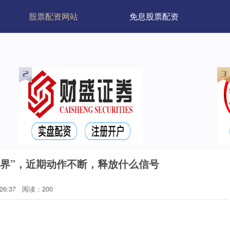
股票配资网站
免息股票配资
问界”，近期动作不断，释放什么信号
26:37
阅读：200