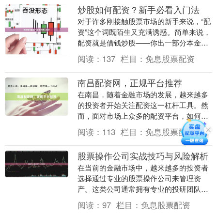
炒股如何配资？新手必看入门法
对于许多刚接触股票市场的新手来说，“配
资”这个词既陌生又充满诱惑。简单来说，
配资就是借钱炒股——你出一部分本金，
配资公司按比例提供资金，放大你的交易
阅读：
137
栏目：
免息股票配资
规模。但配资....
南昌配资网，正规平台推荐
在南昌，随着金融市场的发展，越来越多
的投资者开始关注配资这一杠杆工具。然
而，面对市场上众多的配资平台，如何选
择一家正规、安全的平台成为了投资者的
阅读：
113
栏目：
免息股票配资
首要问题。本文将....
股票操作公司实战技巧与风险解析
在当前的金融市场中，越来越多的投资者
选择通过专业的股票操作公司来管理资
产。这类公司通常拥有专业的投研团队、
成熟的交易策略和风控体系，能够帮助投
阅读：
97
栏目：
免息股票配资
资者在波动的市场中....