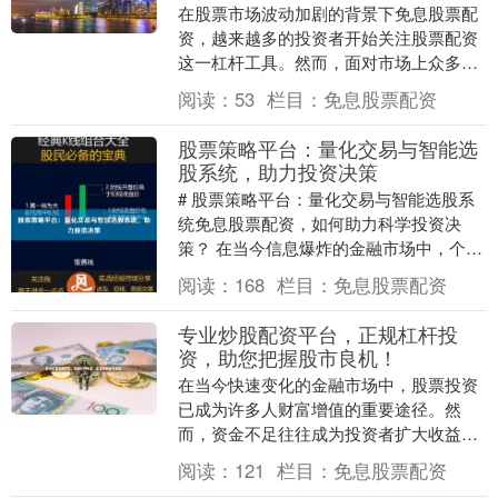
在股票市场波动加剧的背景下免息股票配
资，越来越多的投资者开始关注股票配资
这一杠杆工具。然而，面对市场上众多配
资平台，如何选择合规、安全的平台成为
阅读：
53
栏目：
免息股票配资
投资者面临的首要....
股票策略平台：量化交易与智能选
股系统，助力投资决策
# 股票策略平台：量化交易与智能选股系
统免息股票配资，如何助力科学投资决
策？ 在当今信息爆炸的金融市场中，个人
投资者如何从海量数据中捕捉投资机会？
阅读：
168
栏目：
免息股票配资
专业机构又凭借....
专业炒股配资平台，正规杠杆投
资，助您把握股市良机！
在当今快速变化的金融市场中，股票投资
已成为许多人财富增值的重要途径。然
而，资金不足往往成为投资者扩大收益的
瓶颈。这时，专业炒股配资平台应运而
阅读：
121
栏目：
免息股票配资
生，通过正规杠杆投资....