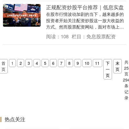
正规配资炒股平台推荐｜低息实盘
在股市行情波动加剧的当下，越来越多的
投资者开始关注配资炒股这一放大收益的
方式。然而股票配资网站，面对市场上鱼
龙混杂的配资平台，如何选择一家正规、
阅读：
108
栏目：
免息股票配资
安全、低息的实盘....
共
首
1
2
3
4
5
6
7
8
9
10
11
下
末
25
页
一
页
页
页
29
条
记
录
热点关注