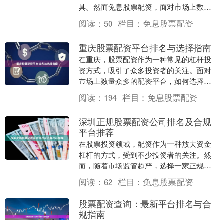
具。然而免息股票配资，面对市场上数百
家配资公司，如何筛选出安全、透明、服
阅读：
50
栏目：
免息股票配资
务优质的平台，成为....
重庆股票配资平台排名与选择指南
在重庆，股票配资作为一种常见的杠杆投
资方式，吸引了众多投资者的关注。面对
市场上数量众多的配资平台，如何选择一
家安全、合规、服务优质的平台，成为投
阅读：
194
栏目：
免息股票配资
资者需要认真对待....
深圳正规股票配资公司排名及合规
平台推荐
在股票投资领域，配资作为一种放大资金
杠杆的方式，受到不少投资者的关注。然
而，随着市场监管趋严，选择一家正规、
合规的配资公司变得尤为重要。深圳作为
阅读：
62
栏目：
免息股票配资
中国的金融中心之....
股票配资查询：最新平台排名与合
规指南