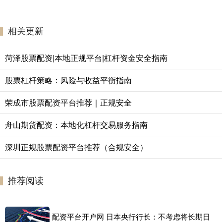
相关更新
菏泽股票配资|本地正规平台|杠杆资金安全指南
股票杠杆策略：风险与收益平衡指南
荣成市股票配资平台推荐｜正规安全
舟山期货配资：本地化杠杆交易服务指南
深圳正规股票配资平台推荐（合规安全）
推荐阅读
配资平台开户网 日本央行行长：不考虑将长期日