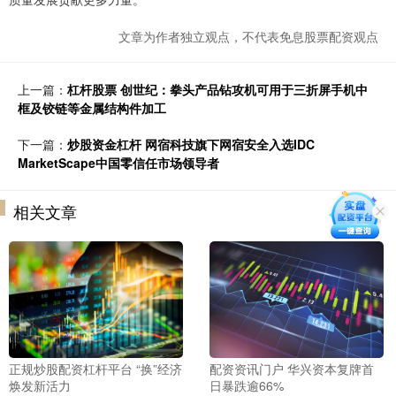
文章为作者独立观点，不代表免息股票配资观点
上一篇：
杠杆股票 创世纪：拳头产品钻攻机可用于三折屏手机中
框及铰链等金属结构件加工
下一篇：
炒股资金杠杆 网宿科技旗下网宿安全入选IDC
MarketScape中国零信任市场领导者
相关文章
正规炒股配资杠杆平台 “换”经济
配资资讯门户 华兴资本复牌首
焕发新活力
日暴跌逾66%